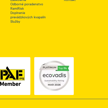
Odborné poradenstvo
RamiRisk
Doplnenie
prevádzkových kvapalín
Služby
1, otwiera się w nowej karcie
PDF z certyfikatem ISO 2, otwiera się w nowej karcie
Link do dokumentu PDF z certyfikatem IPAF, otwiera si