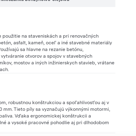
 použitie na staveniskách a pri renovačných
betón, asfalt, kameň, oceľ a iné stavebné materiály
Používajú sa hlavne na rezanie betónu,
 vytváranie otvorov a spojov v stavebných
níkov, mostov a iných inžinierskych stavieb, vrátane
ach.
m, robustnou konštrukciou a spoľahlivosťou aj v
 mm. Tieto píly sa vyznačujú výkonnými motormi,
aliva. Vďaka ergonomickej konštrukcii a
né a vysoké pracovné pohodlie aj pri dlhodobom