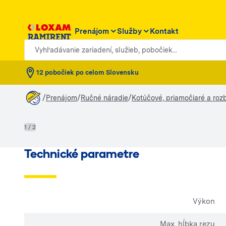
Prenájom
Služby
Kontakt
Vyhľadávanie zariadení, služieb, pobočiek...
12 pobočiek po celom Slovensku
/
/
/
Prenájom
Ručné náradie
Kotúčové, priamočiaré a rozb
1 / 2
Technické parametre
Výkon
Max. hĺbka rezu