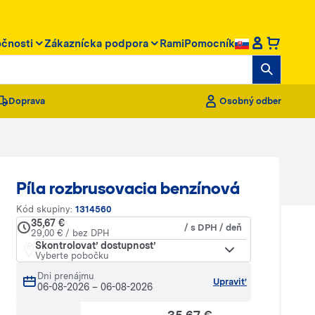
očnosti
Zákaznícka podpora
RamiPomocník
Doprava
Osobný odber
Píla rozbrusovacia benzínová
Kód skupiny:
1314560
35,67 €
/ s DPH / deň
29,00 € / bez DPH
Skontrolovať dostupnosť
Vyberte pobočku
Dni prenájmu
Upraviť
06-08-2026
–
06-08-2026