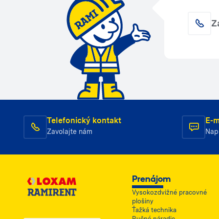
Z
Telefonický kontakt
E-m
Zavolajte nám
Nap
Prenájom
Vysokozdvižné pracovné
plošiny
Ťažká technika
Ručné náradie