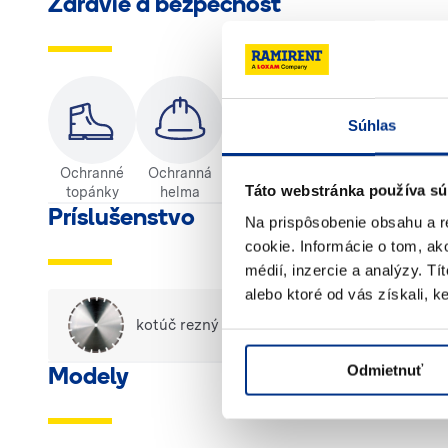
Zdravie a bezpečnosť
Súhlas
Ochranné
Ochranná
Ochranné
Ochranné
Ochr
Táto webstránka používa sú
topánky
helma
rukavice
okuliare
obleč
Príslušenstvo
Na prispôsobenie obsahu a r
cookie. Informácie o tom, ak
médií, inzercie a analýzy. Tí
alebo ktoré od vás získali, ke
kotúč rezný ø400 - 449 mm
Odmietnuť
Modely