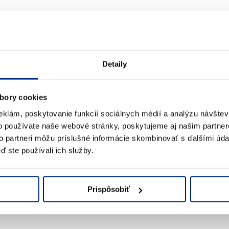
Detaily
anné
bory cookies
enie
eklám, poskytovanie funkcií sociálnych médií a analýzu návšte
o používate naše webové stránky, poskytujeme aj našim partner
to partneri môžu príslušné informácie skombinovať s ďalšími údaj
ď ste používali ich služby.
75,03 €
Uskutočnite svoju objednávku
s DPH / mm
Prispôsobiť