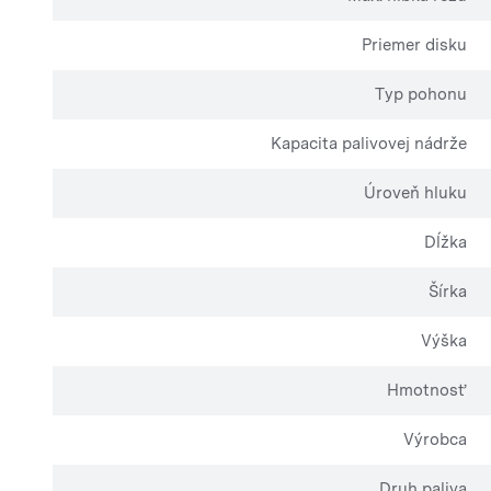
Priemer disku
Typ pohonu
Kapacita palivovej nádrže
Úroveň hluku
Dĺžka
Šírka
Výška
Hmotnosť
Výrobca
Druh paliva