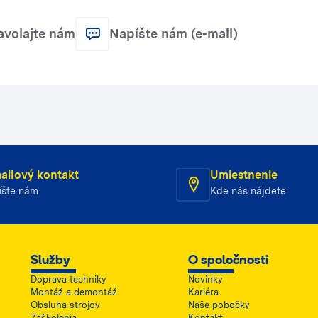
avolajte nám
Napíšte nám (e-mail)
ailový kontakt
Umiestnenie
íšte nám
Kde nás nájdete
Služby
O spoločnosti
Doprava techniky
Novinky
Montáž a demontáž
Kariéra
Obsluha strojov
Naše pobočky
Zaškolenia
Kontakt