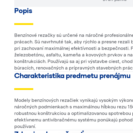
Popis
Benzínové rezačky sú určené na náročné profesionálne
prácach. Sú navrhnuté tak, aby rýchlo a presne rezali 
pri zachovaní maximálnej efektívnosti a bezpečnosti. 
železobetónu, asfaltu, kameňa a kovových prvkov a na
konštrukciách. Používajú sa aj pri výstavbe ciest, chod
búracích, renovačných a prípravných stavebných prác
Charakteristika predmetu prenájmu
Modely benzínových rezačiek vynikajú vysokým výkono
náročných podmienkach s maximálnou hĺbkou rezu 150
robustnou konštrukciou a optimalizovanou spotrebou p
efektívnemu antivibračnému systému ponúkajú pohodl
používaní.