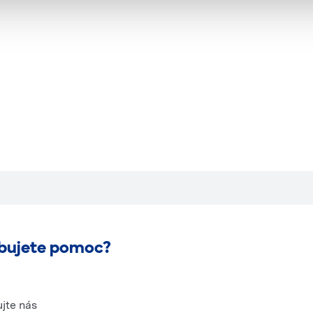
bujete pomoc?
jte nás