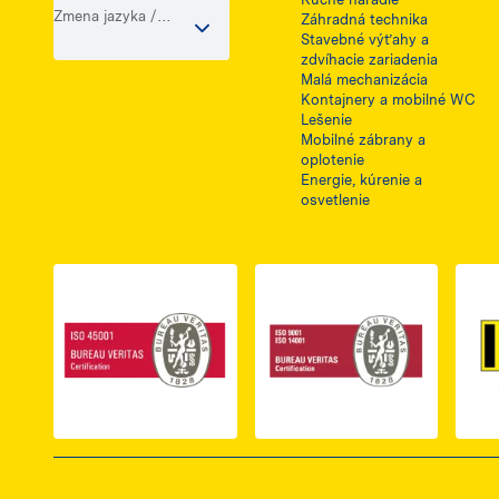
Zmena jazyka /
Záhradná technika
krajiny
Stavebné výťahy a
zdvíhacie zariadenia
Malá mechanizácia
Kontajnery a mobilné WC
Lešenie
Mobilné zábrany a
oplotenie
Energie, kúrenie a
osvetlenie
Link do dokumentu PDF z certyfikatem ISO 
Link do dokumentu 