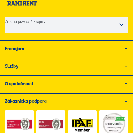
Zmena jazyka / krajiny
Prenájom
Služby
O spoločnosti
Zákaznícka podpora
Link do dokumentu PDF z certyfikatem ISO 1, otwiera s
Link do dokumentu PDF z certyfikatem I
Link do dokumentu PDF z