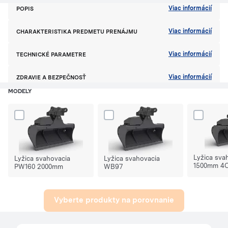
Viac informácií
POPIS
Viac informácií
CHARAKTERISTIKA PREDMETU PRENÁJMU
Viac informácií
TECHNICKÉ PARAMETRE
Viac informácií
ZDRAVIE A BEZPEČNOSŤ
MODELY
Dodaj produkt Lyžica svahovacia PW160 2000mm do porównania
Dodaj produkt Lyžica svahovacia WB97
Dodaj prod
Lyžica sva
Lyžica svahovacia
Lyžica svahovacia
1500mm 4
PW160 2000mm
WB97
Vyberte produkty na porovnanie