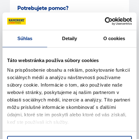
Potrebujete pomoc?
Kontaktujte nás
Súhlas
Detaily
O cookies
Zavolajte nám
Táto webstránka používa súbory cookies
Napíšte nám (e-mail)
Na prispôsobenie obsahu a reklám, poskytovanie funkcií
sociálnych médií a analýzu návštevnosti používame
súbory cookie. Informácie o tom, ako používate naše
webové stránky, poskytujeme aj našim partnerom v
oblasti sociálnych médií, inzercie a analýzy. Títo partneri
môžu príslušné informácie skombinovať s ďalšími
údajmi, ktoré ste im poskytli alebo ktoré od vás získali,
keď ste používali ich služby.