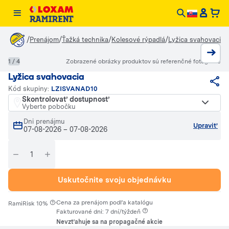
/
/
/
/
/
Prenájom
Ťažká technika
Kolesové rýpadlá
Lyžica svahovacia
1 / 4
Zobrazené obrázky produktov sú referenčné fotografie
Lyžica svahovacia
Kód skupiny:
LZISVANAD10
Skontrolovať dostupnosť
Vyberte pobočku
Dni prenájmu
Upraviť
07-08-2026
–
07-08-2026
Uskutočnite svoju objednávku
·
Cena za prenájom podľa katalógu
RamiRisk 10%
Fakturované dni: 7 dní/týždeň
Nevzťahuje sa na propagačné akcie