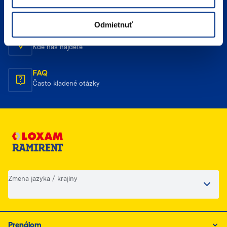
E-mailový kontakt
Napíšte nám
Odmietnuť
Umiestnenie
Kde nás nájdete
FAQ
Často kladené otázky
Zmena jazyka / krajiny
Prenájom