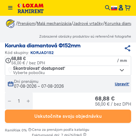
/
/
/
/
Prenájom
Malá mechanizácia
Jadrové vrtačky
Korunka diama
Zobrazené obrázky produktov sú referenčné fotografie
Korunka diamantová Ø152mm
Kód skupiny:
KORJAD152
68,88 €
/ mm
56,00 € / bez DPH
Skontrolovať dostupnosť
Vyberte pobočku
Dni prenájmu
Upraviť
07-08-2026
–
07-08-2026
68,88 €
56,00 € / bez DPH
Uskutočnite svoju objednávku
·
Cena za prenájom podľa katalógu
RamiRisk 0%
Fakturované dni: 7 dní/týždeň