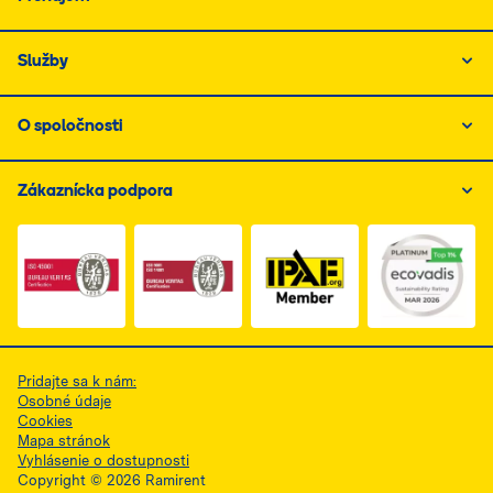
Služby
O spoločnosti
Zákaznícka podpora
Link do dokumentu PDF z certyfikatem ISO 1, otwiera s
Link do dokumentu PDF z certyfikatem I
Link do dokumentu PDF z
Pridajte sa k nám:
Osobné údaje
Cookies
Mapa stránok
Vyhlásenie o dostupnosti
Copyright © 2026 Ramirent