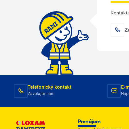
Kontaktu
Z
Telefonický kontakt
E-m
Zavolajte nám
Nap
Prenájom