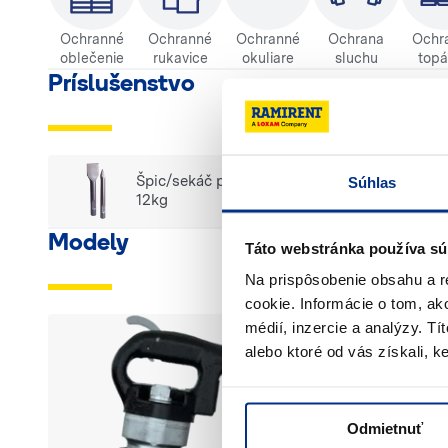
Ochranné
Ochranné
Ochranné
Ochrana
Ochr
oblečenie
rukavice
okuliare
sluchu
topá
Príslušenstvo
Špic/sekáč pre búracie kladiva do
Súhlas
12kg
s DPH
Modely
Táto webstránka používa sú
Na prispôsobenie obsahu a r
cookie. Informácie o tom, ak
médií, inzercie a analýzy. Tí
alebo ktoré od vás získali, ke
Odmietnuť