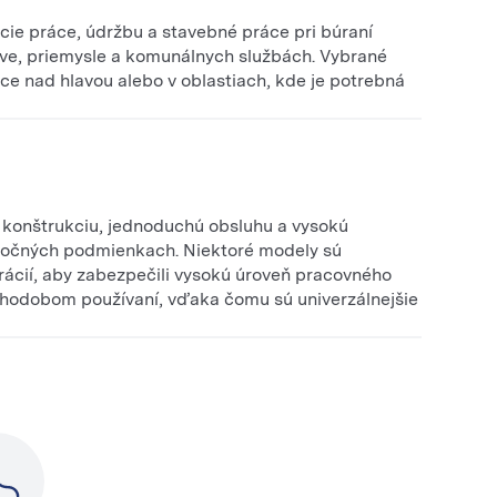
cie práce, údržbu a stavebné práce pri búraní
ctve, priemysle a komunálnych službách. Vybrané
ce nad hlavou alebo v oblastiach, kde je potrebná
konštrukciu, jednoduchú obsluhu a vysokú
náročných podmienkach. Niektoré modely sú
ácií, aby zabezpečili vysokú úroveň pracovného
dlhodobom používaní, vďaka čomu sú univerzálnejšie