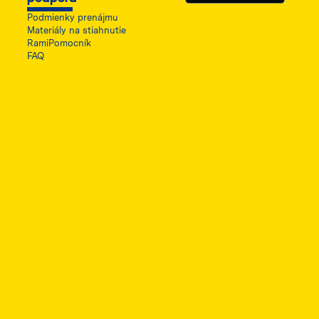
Podmienky prenájmu
Materiály na stiahnutie
RamiPomocník
FAQ
ę w nowej karcie