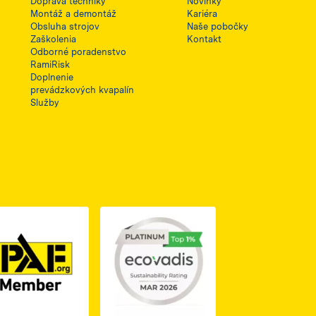
Doprava techniky
Novinky
Montáž a demontáž
Kariéra
Obsluha strojov
Naše pobočky
Zaškolenia
Kontakt
Odborné poradenstvo
RamiRisk
Doplnenie
prevádzkových kvapalín
Služby
1, otwiera się w nowej karcie
PDF z certyfikatem ISO 2, otwiera się w nowej karcie
Link do dokumentu PDF z certyfikatem IPAF, otwiera si