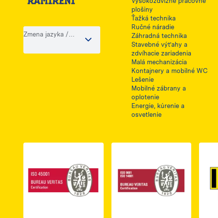
Vysokozdvižné pracovné
plošiny
Ťažká technika
Ručné náradie
Zmena jazyka /
Záhradná technika
krajiny
Stavebné výťahy a
zdvíhacie zariadenia
Malá mechanizácia
Kontajnery a mobilné WC
Lešenie
Mobilné zábrany a
oplotenie
Energie, kúrenie a
osvetlenie
Link do dokumentu PDF z certyfikatem ISO 
Link do dokumentu 