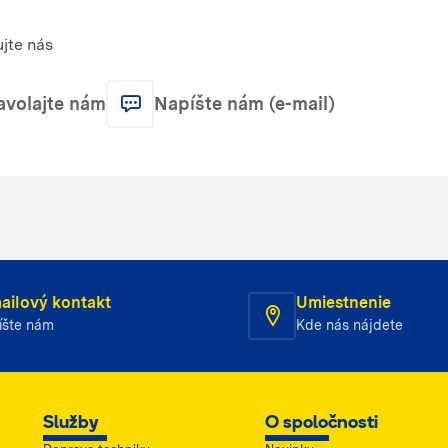
jte nás
avolajte nám
Napíšte nám (e-mail)
ailový kontakt
Umiestnenie
íšte nám
Kde nás nájdete
Služby
O spoločnosti