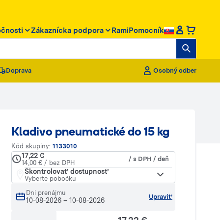
očnosti
Zákaznícka podpora
RamiPomocník
Doprava
Osobný odber
Kladivo pneumatické do 15 kg
Kód skupiny:
1133010
17,22 €
/ s DPH / deň
14,00 € / bez DPH
Skontrolovať dostupnosť
Vyberte pobočku
Dni prenájmu
Upraviť
10-08-2026
–
10-08-2026