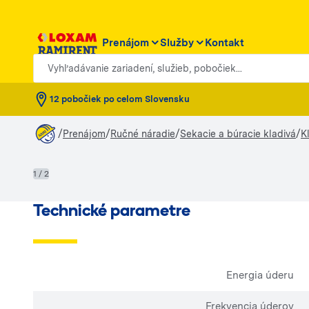
Prenájom
Služby
Kontakt
Vyhľadávanie zariadení, služieb, pobočiek...
12 pobočiek po celom Slovensku
/
/
/
/
Prenájom
Ručné náradie
Sekacie a búracie kladivá
K
1 / 2
Technické parametre
Energia úderu
Frekvencia úderov