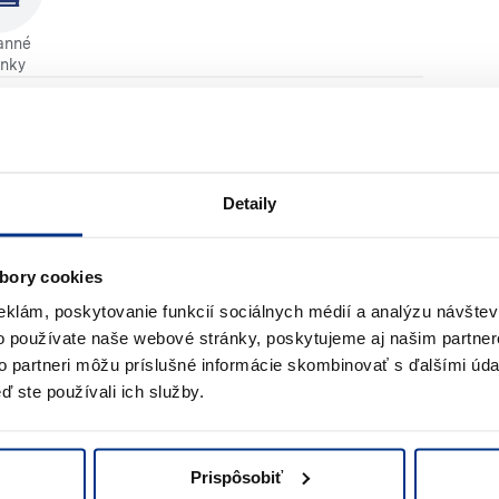
anné
nky
Detaily
3,69 €
Uskutočnite svoju objednávku
 / s DPH / deň
bory cookies
eklám, poskytovanie funkcií sociálnych médií a analýzu návšte
o používate naše webové stránky, poskytujeme aj našim partner
to partneri môžu príslušné informácie skombinovať s ďalšími údaj
ď ste používali ich služby.
Prispôsobiť