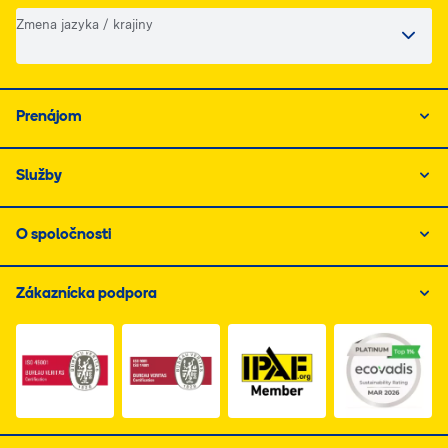
Zmena jazyka / krajiny
Prenájom
Služby
O spoločnosti
Zákaznícka podpora
Link do dokumentu PDF z certyfikatem ISO 1, otwiera s
Link do dokumentu PDF z certyfikatem I
Link do dokumentu PDF z