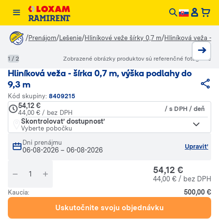
/
/
/
/
Prenájom
Lešenie
Hliníkové veže šírky 0,7 m
Hliníková veža - š
1 / 2
Zobrazené obrázky produktov sú referenčné fotografie
Hliníková veža - šírka 0,7 m, výška podlahy do
9,3 m
Kód skupiny:
8409215
54,12 €
/ s DPH / deň
44,00 € / bez DPH
Skontrolovať dostupnosť
Vyberte pobočku
Dni prenájmu
Upraviť
06-08-2026
–
06-08-2026
54,12 €
44,00 € / bez DPH
500,00 €
Kaucia:
Uskutočnite svoju objednávku