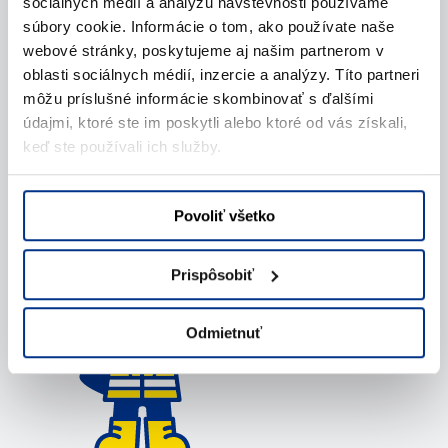
sociálnych médií a analýzu návštevnosti používame
súbory cookie. Informácie o tom, ako používate naše
Kontaktujte nás
webové stránky, poskytujeme aj našim partnerom v
oblasti sociálnych médií, inzercie a analýzy. Títo partneri
môžu príslušné informácie skombinovať s ďalšími
Zavolajte nám
údajmi, ktoré ste im poskytli alebo ktoré od vás získali,
keď ste používali ich služby.
Napíšte nám (e-mail)
Povoliť všetko
Prispôsobiť
Odmietnuť