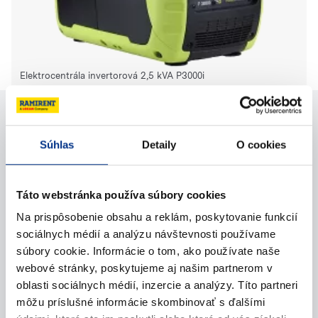
Elektrocentrála invertorová 2,5 kVA P3000i
Potrebujete pomoc?
Súhlas
Detaily
O cookies
Kontaktujte nás
Táto webstránka používa súbory cookies
Na prispôsobenie obsahu a reklám, poskytovanie funkcií
Zavolajte nám
sociálnych médií a analýzu návštevnosti používame
súbory cookie. Informácie o tom, ako používate naše
Napíšte nám (e-mail)
webové stránky, poskytujeme aj našim partnerom v
oblasti sociálnych médií, inzercie a analýzy. Títo partneri
môžu príslušné informácie skombinovať s ďalšími