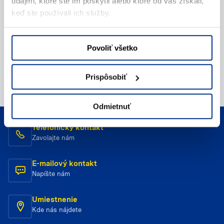
údajmi, ktoré ste im poskytli alebo ktoré od vás získali,
keď ste používali ich služby.
Povoliť všetko
Prispôsobiť
Odmietnuť
Telefonický kontakt
Zavolajte nám
E-mailový kontakt
Napíšte nám
Umiestnenie
Kde nás nájdete