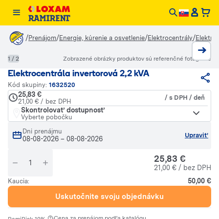
/
/
/
/
Prenájom
Energie, kúrenie a osvetlenie
Elektrocentrály
Elektro
1 / 2
Zobrazené obrázky produktov sú referenčné fotografie
Elektrocentrála invertorová 2,2 kVA
Kód skupiny:
1632520
25,83 €
/ s DPH / deň
21,00 € / bez DPH
Skontrolovať dostupnosť
Vyberte pobočku
Dni prenájmu
Upraviť
08-08-2026
–
08-08-2026
25,83 €
21,00 € / bez DPH
50,00 €
Kaucia:
Uskutočnite svoju objednávku
·
Cena za prenájom podľa katalógu