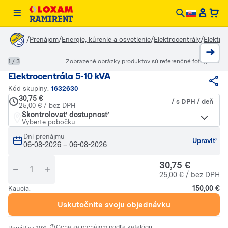
/
/
/
/
Prenájom
Energie, kúrenie a osvetlenie
Elektrocentrály
Elektro
1 / 3
Zobrazené obrázky produktov sú referenčné fotografie
Elektrocentrála 5-10 kVA
Kód skupiny:
1632630
30,75 €
/ s DPH / deň
25,00 € / bez DPH
Skontrolovať dostupnosť
Vyberte pobočku
Dni prenájmu
Upraviť
06-08-2026
–
06-08-2026
30,75 €
25,00 € / bez DPH
150,00 €
Kaucia:
Uskutočnite svoju objednávku
·
Cena za prenájom podľa katalógu