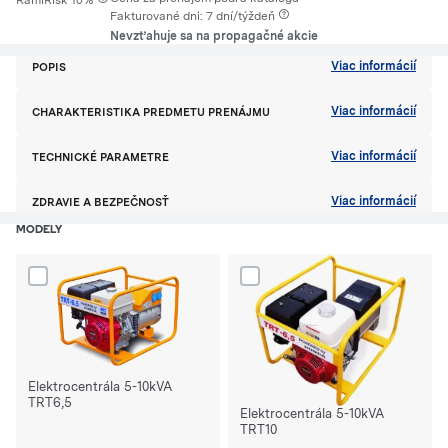
RamiRisk 10%
Fakturované dni: 7 dní/týždeň
Nevzťahuje sa na propagačné akcie
Viac informácií
POPIS
Viac informácií
CHARAKTERISTIKA PREDMETU PRENÁJMU
Viac informácií
TECHNICKÉ PARAMETRE
Viac informácií
ZDRAVIE A BEZPEČNOSŤ
MODELY
Dodaj produkt Elektrocentrála 5-10kVA TRT6,5 do porównania
Dodaj produkt Elektrocentrála 5
Elektrocentrála 5-10kVA
TRT6,5
Elektrocentrála 5-10kVA
TRT10