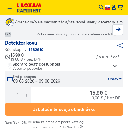
/
/
/
Prenájom
Malá mechanizácia
Stavebné lasery, detektory a meri
1 / 3
Zobrazené obrázky produktov sú referenčné fotografie
Detektor kovu
Kód skupiny:
1432910
15,99 €
/ s DPH / deň
13,00 € / bez DPH
Skontrolovať dostupnosť
Vyberte pobočku
Dni prenájmu
Upraviť
09-08-2026
–
09-08-2026
15,99 €
13,00 € / bez DPH
Uskutočnite svoju objednávku
·
Cena za prenájom podľa katalógu
RamiRisk 10%
Fakturované dni: 7 dní/týždeň