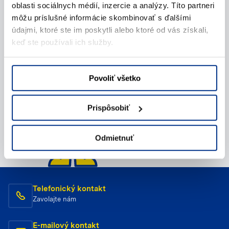
oblasti sociálnych médií, inzercie a analýzy. Títo partneri
Napíšte nám (e-mail)
môžu príslušné informácie skombinovať s ďalšími
údajmi, ktoré ste im poskytli alebo ktoré od vás získali,
keď ste používali ich služby.
Povoliť všetko
Prispôsobiť
Odmietnuť
Telefonický kontakt
Zavolajte nám
E-mailový kontakt