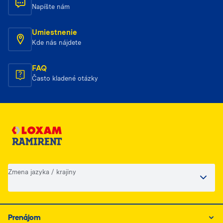
Napíšte nám
Umiestnenie
Kde nás nájdete
FAQ
Často kladené otázky
Zmena jazyka / krajiny
Prenájom