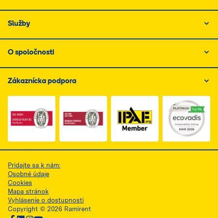
Služby
O spoločnosti
Zákaznícka podpora
Link do dokumentu PDF z certyfikatem ISO 1, otwiera s
Link do dokumentu PDF z certyfikatem I
Link do dokumentu PDF z
Pridajte sa k nám:
Osobné údaje
Cookies
Mapa stránok
Vyhlásenie o dostupnosti
Copyright © 2026 Ramirent