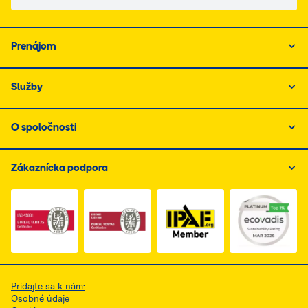
Prenájom
Služby
O spoločnosti
Zákaznícka podpora
Link do dokumentu PDF z certyfikatem ISO 1, otwiera s
Link do dokumentu PDF z certyfikatem I
Link do dokumentu PDF z
Pridajte sa k nám:
Osobné údaje