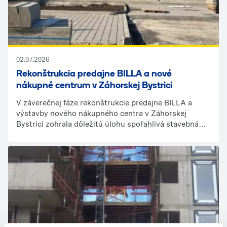
02.07.2026
Rekonštrukcia predajne BILLA a nové
nákupné centrum v Záhorskej Bystrici
V záverečnej fáze rekonštrukcie predajne BILLA a
výstavby nového nákupného centra v Záhorskej
Bystrici zohrala dôležitú úlohu spoľahlivá stavebná
technika z prenájmu spoločnosti Ramirent. Moderné
vybavenie podporilo efektívne dokončovacie,
montážne a stavebné práce, čím prispelo k dodržaniu
harmonogramu a bezpečnému priebehu realizácie.
Ramirent dlhodobo poskytuje profesionálne riešenia
pre komerčné stavby, rekonštrukcie obchodných
prevádzok a developerské projekty po celom
Slovensku.