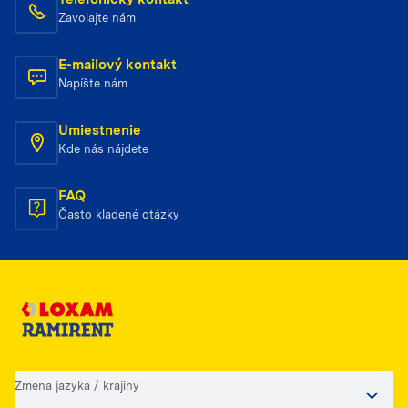
Zavolajte nám
E-mailový kontakt
Napíšte nám
Umiestnenie
Kde nás nájdete
FAQ
Často kladené otázky
Zmena jazyka / krajiny